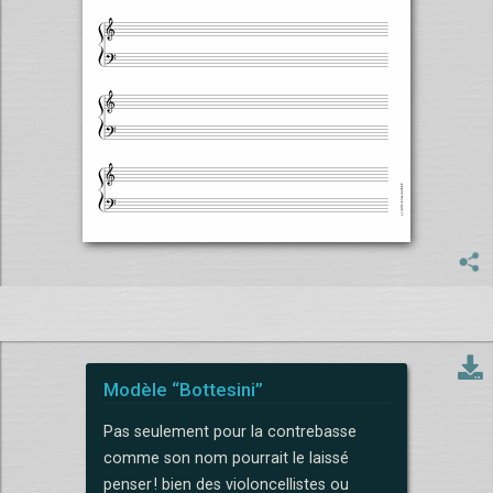
Modèle “Bottesini”
Pas seulement pour la contrebasse
comme son nom pourrait le laissé
penser ! bien des violoncellistes ou