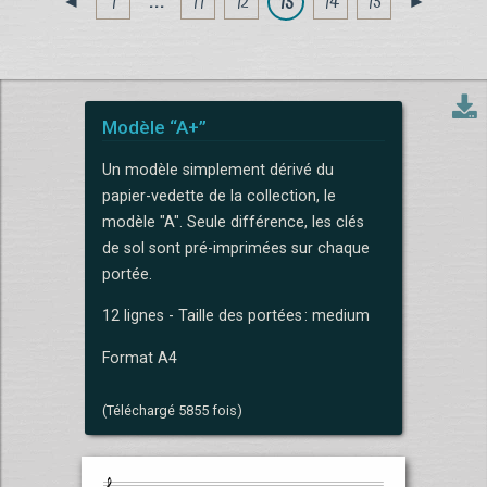
1
. . .
11
12
13
14
15
◄
►
Modèle “A+”
Un modèle simplement dérivé du
papier-vedette de la collection, le
modèle "A". Seule différence, les clés
de sol sont pré-imprimées sur chaque
portée.
12 lignes - Taille des portées : medium
Format A4
(Téléchargé 5855 fois)