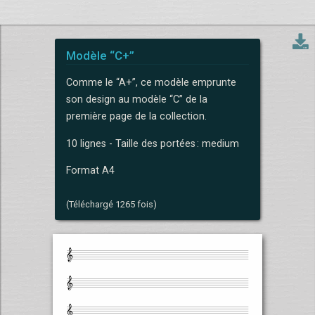
Modèle “C+”
Comme le “A+”, ce modèle emprunte
son design au modèle “C” de la
première page de la collection.
10 lignes - Taille des portées : medium
Format A4
(Téléchargé 1265 fois)