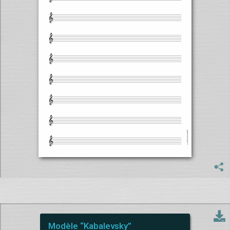
Modèle “Kabalevsky”