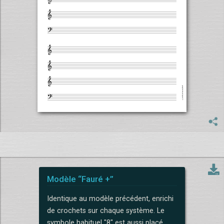
Modèle “Fauré +”
Identique au modèle précédent, enrichi
de crochets sur chaque système. Le
symbole habituel "8" est aussi placé