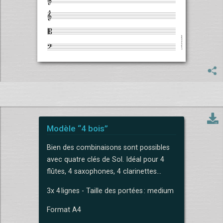
Modèle “4 bois”
Bien des combinaisons sont possibles
avec quatre clés de Sol. Idéal pour 4
flûtes, 4 saxophones, 4 clarinettes…
3x 4 lignes - Taille des portées : medium
Format A4