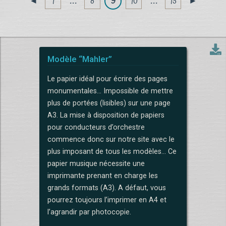
1
. . .
8
9
10
. . .
15
◄
►
Modèle “Mahler”
Le papier idéal pour écrire des pages
monumentales... Impossible de mettre
plus de portées (lisibles) sur une page
A3. La mise à disposition de papiers
pour conducteurs d’orchestre
commence donc sur notre site avec le
plus imposant de tous les modèles... Ce
papier musique nécessite une
imprimante prenant en charge les
grands formats (A3). A défaut, vous
pourrez toujours l’imprimer en A4 et
l’agrandir par photocopie.