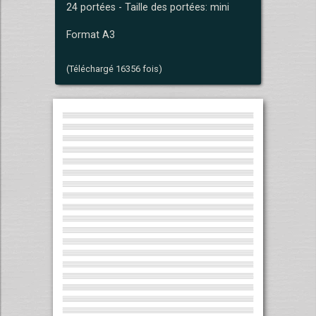
24 portées - Taille des portées: mini
Format A3
(Téléchargé 16356 fois)