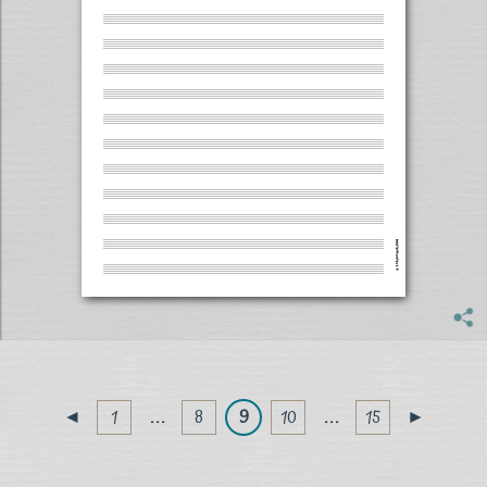
1
. . .
8
9
10
. . .
15
◄
►